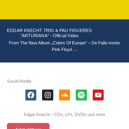
EDGAR KNECHT TRIO & PAU FIGUERES
"ARTURIANA" - Official Video
From The New Album „Colors Of Europe“ – De Falla meets
Pink Floyd …
Social Media
F
I
S
S
Y
a
n
o
p
o
c
s
u
o
u
e
t
n
t
t
Edgar Knecht – CDs, LPs, DVDs und mehr
b
a
d
i
u
o
g
c
f
b