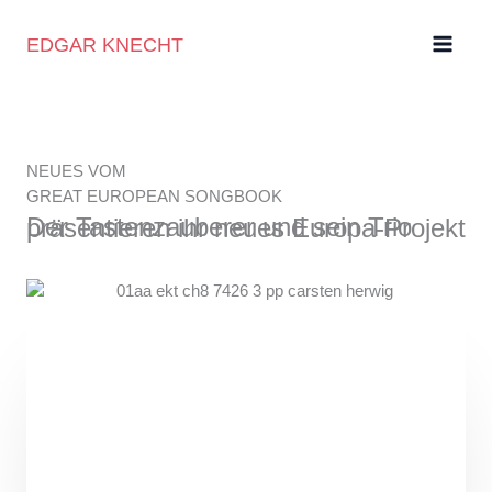
Zum
Inhalt
EDGAR KNECHT
springen
NEUES VOM
GREAT EUROPEAN SONGBOOK
Der Tasten­zauberer und sein Trio präsen­tieren ihr neues Europa-Projekt